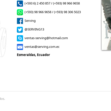
(+593 6) 2 450 857 / (+593) 98 966 9658
(+593) 98 966 9658 / (+593) 98 306 5023
Serving
@SERVING13
ventas-serving@hotmail.com
ventas@serving.com.ec
Esmeraldas, Ecuador
dos.