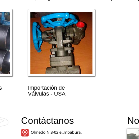
s
Importación de
Válvulas - USA
Contáctanos
No
Olmedo N 3-02 e Imbabura.